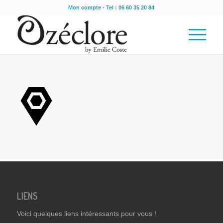
Mon compte
- Tel : 06 60 35 20 84
LIENS
Voici quelques liens intéressants pour vous !