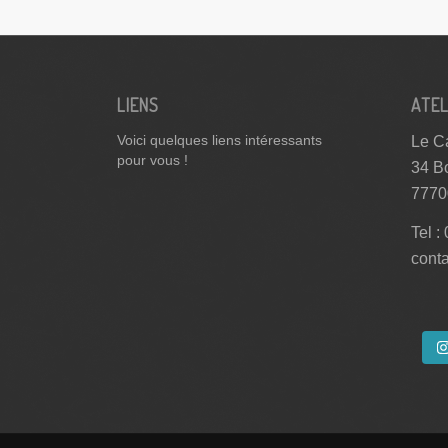
LIENS
ATEL
Le Ca
Voici quelques liens intéressants
pour vous !
34 B
7770
Tel :
cont