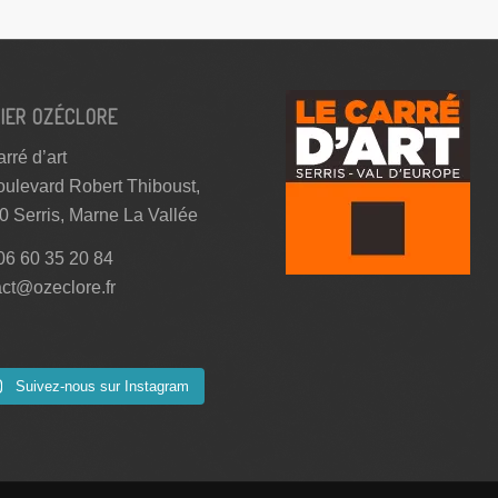
IER OZÉCLORE
rré d’art
oulevard Robert Thiboust,
0 Serris, Marne La Vallée
 06 60 35 20 84
act@ozeclore.fr
Suivez-nous sur Instagram