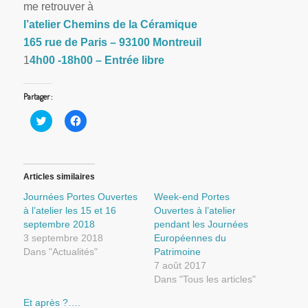
me retrouver à
l’atelier Chemins de la Céramique
165 rue de Paris – 93100 Montreuil
1
4h00 -18h00 – Entrée libre
Partager :
Cliquez
Cliquez
pour
pour
partager
partager
sur
sur
Twitter(ouvre
Facebook(ouvre
dans
dans
une
une
Articles similaires
nouvelle
nouvelle
fenêtre)
fenêtre)
Journées Portes Ouvertes
Week-end Portes
à l’atelier les 15 et 16
Ouvertes à l’atelier
septembre 2018
pendant les Journées
3 septembre 2018
Européennes du
Dans "Actualités"
Patrimoine
7 août 2017
Dans "Tous les articles"
Et après ?….