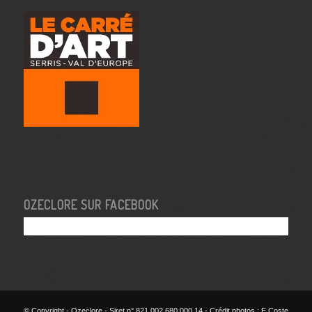
OZECLORE SUR FACEBOOK
© Copyright - Ozeclore - Siret n° 821 002 680 000 14 - Crédit photos : E.Coste