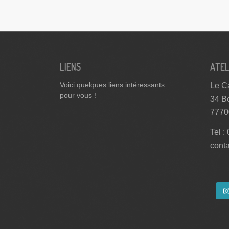
LIENS
ATEL
Le Ca
Voici quelques liens intéressants
pour vous !
34 B
7770
Tel :
cont