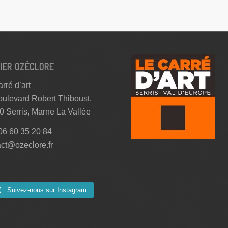
IER OZÉCLORE
rré d’art
oulevard Robert Thiboust,
0 Serris, Marne La Vallée
 06 60 35 20 84
act@ozeclore.fr
Suivez-nous sur Instagram