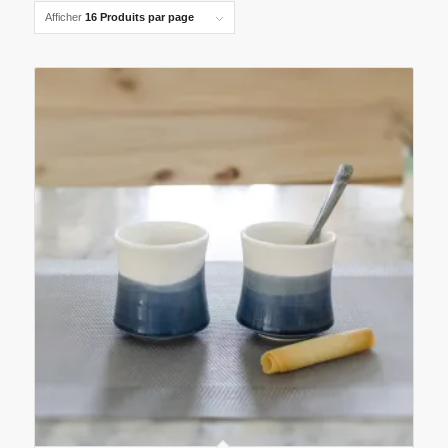
pour
Afficher
16 Produits par page
trier
les
produits
en
ordre
ascendant