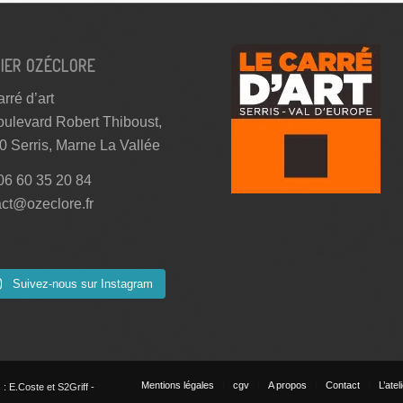
IER OZÉCLORE
rré d’art
oulevard Robert Thiboust,
0 Serris, Marne La Vallée
 06 60 35 20 84
act@ozeclore.fr
Suivez-nous sur Instagram
Mentions légales
cgv
A propos
Contact
L’atel
: E.Coste et S2Griff -