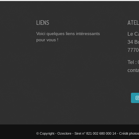
LIENS
ATEL
Le Ca
Voici quelques liens intéressants
pour vous !
34 B
7770
Tel :
cont
© Copyright - Ozeclore - Siret n° 821 002 680 000 14 - Crédit photos 