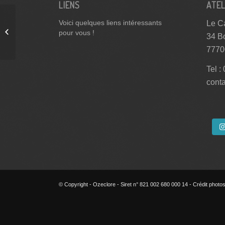
LIENS
ATEL
Le Ca
Voici quelques liens intéressants
Stage de tournage de
pour vous !
34 B
Porcelaine 2026
7770
Tel :
cont
© Copyright - Ozeclore - Siret n° 821 002 680 000 14 - Crédit photos 