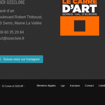
IER OZÉCLORE
rré d’art
oulevard Robert Thiboust,
0 Serris, Marne La Vallée
 06 60 35 20 84
act@ozeclore.fr
Suivez-nous sur Instagram
Mentions légales
cgv
A propos
Contact
L’atel
: E.Coste et S2Griff -